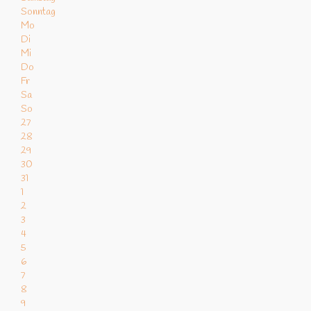
Sonntag
Mo
Di
Mi
Do
Fr
Sa
So
27
28
29
30
31
1
2
3
4
5
6
7
8
9