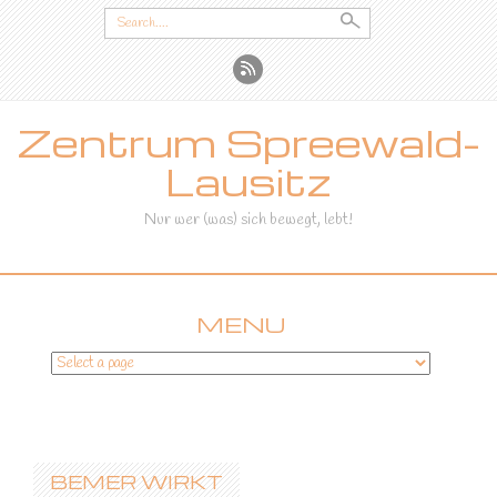
Search
for:
Zentrum Spreewald-
Lausitz
Nur wer (was) sich bewegt, lebt!
MENU
SKIP
TO
CONTENT
BEMER WIRKT