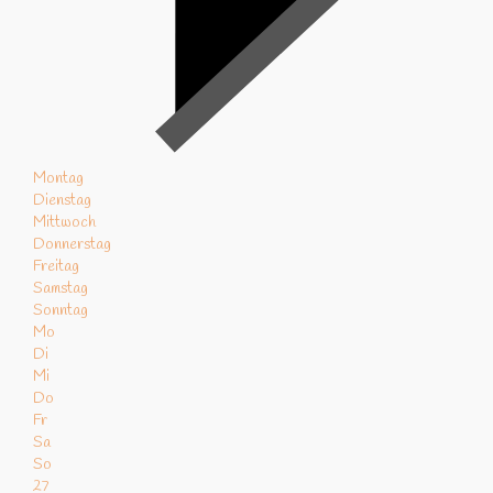
Montag
Dienstag
Mittwoch
Donnerstag
Freitag
Samstag
Sonntag
Mo
Di
Mi
Do
Fr
Sa
So
27