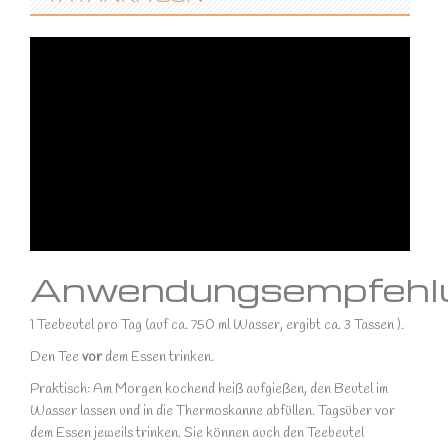
Anwendungsempfehlu
1 Teebeutel pro Tag (auf ca. 750 ml Wasser, ergibt ca. 3 Tassen ).
Den Tee
vor
dem Essen trinken.
Praktisch: Am Morgen kochend heiß aufgießen, den Beutel im
Wasser lassen und in die Thermoskanne abfüllen. Tagsüber vor
dem Essen jeweils trinken. Sie können auch den Teebeutel