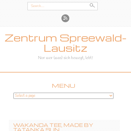
Search
for:
Zentrum Spreewald-
Lausitz
Nur wer (was) sich bewegt, lebt!
MENU
SKIP
TO
CONTENT
WAKANDA TEE, MADE BY
TATANKA SUN