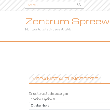
Search
for:
Zentrum Spreewa
Nur wer (was) sich bewegt, lebt!
SKIP
TO
CONTENT
VERANSTALTUNGSORTE
Erweiterte Suche anzeigen
Location Options
1
Land
Deutschland