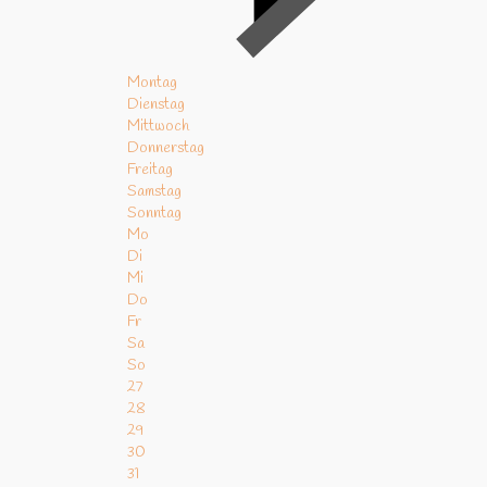
Montag
Dienstag
Mittwoch
Donnerstag
Freitag
Samstag
Sonntag
Mo
Di
Mi
Do
Fr
Sa
So
27
28
29
30
31