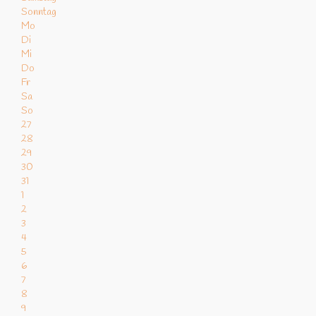
Sonntag
Mo
Di
Mi
Do
Fr
Sa
So
27
28
29
30
31
1
2
3
4
5
6
7
8
9