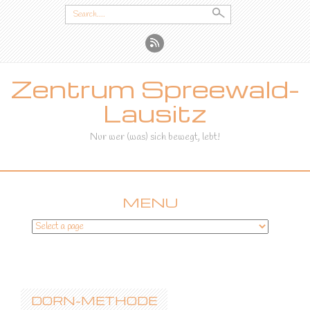
Search
for:
Zentrum Spreewald-
Lausitz
Nur wer (was) sich bewegt, lebt!
MENU
SKIP
TO
CONTENT
DORN-METHODE