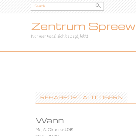
Search
for:
Zentrum Spreewa
Nur wer (was) sich bewegt, lebt!
SKIP
TO
CONTENT
REHASPORT ALTDÖBERN
Wann
Mo, 5. Oktober 2015