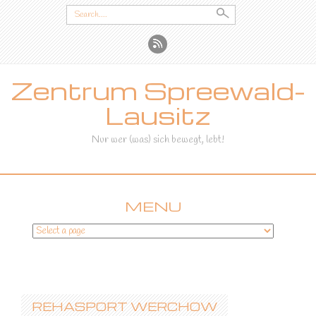
Search
for:
Zentrum Spreewald-
Lausitz
Nur wer (was) sich bewegt, lebt!
MENU
SKIP
TO
CONTENT
REHASPORT WERCHOW