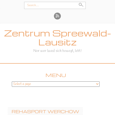
Search
for:
Zentrum Spreewald-
Lausitz
Nur wer (was) sich bewegt, lebt!
MENU
SKIP
TO
CONTENT
REHASPORT WERCHOW