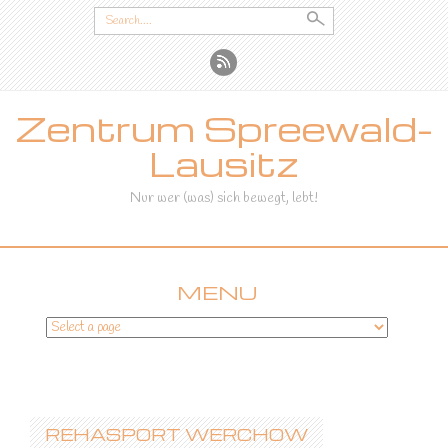
Search
for:
Zentrum Spreewald-
Lausitz
Nur wer (was) sich bewegt, lebt!
MENU
SKIP
TO
CONTENT
REHASPORT WERCHOW