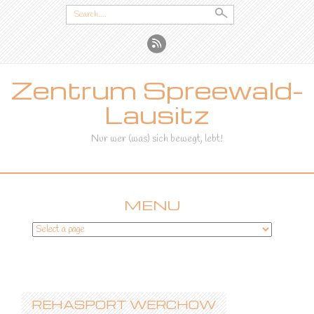
Search
for:
Zentrum Spreewald-
Lausitz
Nur wer (was) sich bewegt, lebt!
MENU
SKIP
TO
CONTENT
REHASPORT WERCHOW