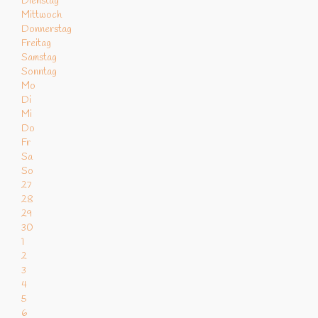
Dienstag
Mittwoch
Donnerstag
Freitag
Samstag
Sonntag
Mo
Di
Mi
Do
Fr
Sa
So
27
28
29
30
1
2
3
4
5
6