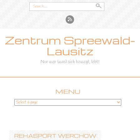
Search
for:
Zentrum Spreewald-
Lausitz
Nur wer (was) sich bewegt, lebt!
MENU
SKIP
TO
CONTENT
REHASPORT WERCHOW