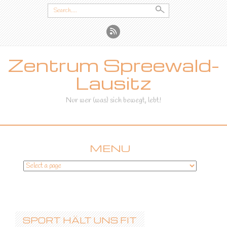
Search
for:
Zentrum Spreewald-
Lausitz
Nur wer (was) sich bewegt, lebt!
MENU
SKIP
TO
CONTENT
SPORT HÄLT UNS FIT