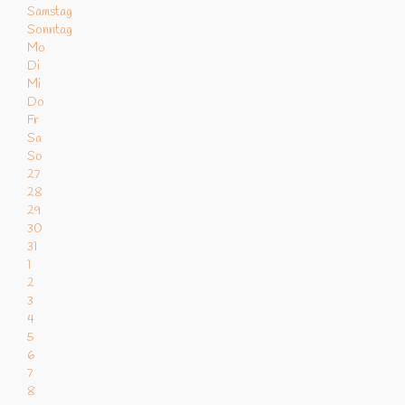
Samstag
Sonntag
Mo
Di
Mi
Do
Fr
Sa
So
27
28
29
30
31
1
2
3
4
5
6
7
8