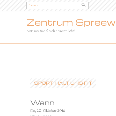
Search
for:
Zentrum Spreewa
Nur wer (was) sich bewegt, lebt!
SKIP
TO
CONTENT
SPORT HÄLT UNS FIT
Wann
Do, 20. Oktober 2016