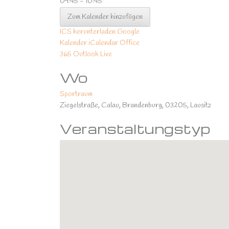
09:45 - 10:45
Zum Kalender hinzufügen
ICS herunterladen
Google
Kalender
iCalendar
Office
365
Outlook Live
Wo
Sportraum
Ziegelstraße, Calau, Brandenburg, 03205, Lausitz
Veranstaltungstyp