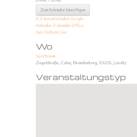
09:45 - 10:45
Zum Kalender hinzufügen
ICS herunterladen
Google
Kalender
iCalendar
Office
365
Outlook Live
Wo
Sportraum
Ziegelstraße, Calau, Brandenburg, 03205, Lausitz
Veranstaltungstyp