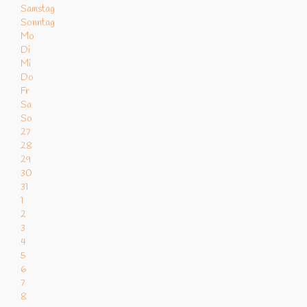
Samstag
Sonntag
Mo
Di
Mi
Do
Fr
Sa
So
27
28
29
30
31
1
2
3
4
5
6
7
8