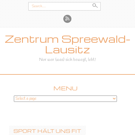
Search
for:
Zentrum Spreewald-
Lausitz
Nur wer (was) sich bewegt, lebt!
MENU
SKIP
TO
CONTENT
SPORT HÄLT UNS FIT