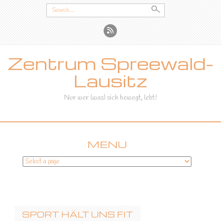
Search
for:
Zentrum Spreewald-
Lausitz
Nur wer (was) sich bewegt, lebt!
MENU
SKIP
TO
CONTENT
SPORT HÄLT UNS FIT