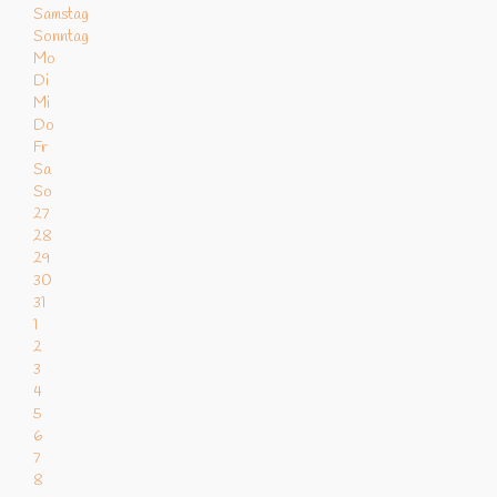
Samstag
Sonntag
Mo
Di
Mi
Do
Fr
Sa
So
27
28
29
30
31
1
2
3
4
5
6
7
8