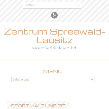
Search
for:
Zentrum Spreewald-
Lausitz
Nur wer (was) sich bewegt, lebt!
MENU
SKIP
TO
CONTENT
SPORT HÄLT UNS FIT