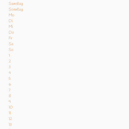
Samstag
Sonntag
Mo
Di
Mi
Do
Fr
Sa
So
1
2
3
4
5
6
7
8
9
10
11
12
13