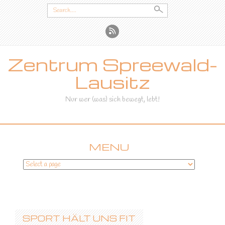
Search
for:
Zentrum Spreewald-
Lausitz
Nur wer (was) sich bewegt, lebt!
MENU
SKIP
TO
CONTENT
SPORT HÄLT UNS FIT