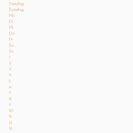
Samstag
Sonntag
Mo
Di
Mi
Do
Fr
Sa
So
1
2
3
4
5
6
7
8
9
10
11
12
13