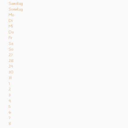
Samstag
Sonntag
Mo
Di
Mi
Do
Fr
Sa
So
27
28
29
30
31
1
2
3
4
5
6
7
8