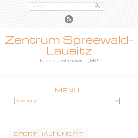
Search
for:
Zentrum Spreewald-
Lausitz
Nur wer (was) sich bewegt, lebt!
MENU
SKIP
TO
CONTENT
SPORT HÄLT UNS FIT