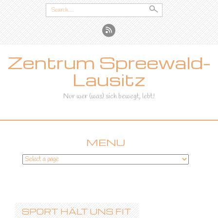
Search
for:
Zentrum Spreewald-
Lausitz
Nur wer (was) sich bewegt, lebt!
MENU
SKIP
TO
CONTENT
SPORT HÄLT UNS FIT