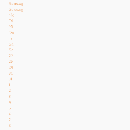
Samstag
Sonntag
Mo
Di
Mi
Do
Fr
Sa
So
27
28
29
30
31
1
2
3
4
5
6
7
8