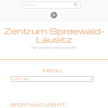
Search
for:
Zentrum Spreewald-
Lausitz
Nur wer (was) sich bewegt, lebt!
MENU
SKIP
TO
CONTENT
SPORT HÄLT UNS FIT