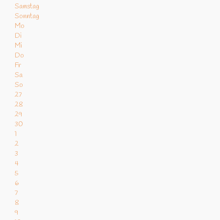
Samstag
Sonntag
Mo
Di
Mi
Do
Fr
Sa
So
27
28
29
30
1
2
3
4
5
6
7
8
9