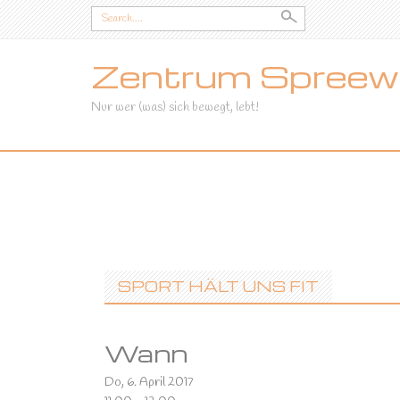
Search
for:
Zentrum Spreewa
Nur wer (was) sich bewegt, lebt!
SKIP
TO
CONTENT
SPORT HÄLT UNS FIT
Wann
Do, 6. April 2017