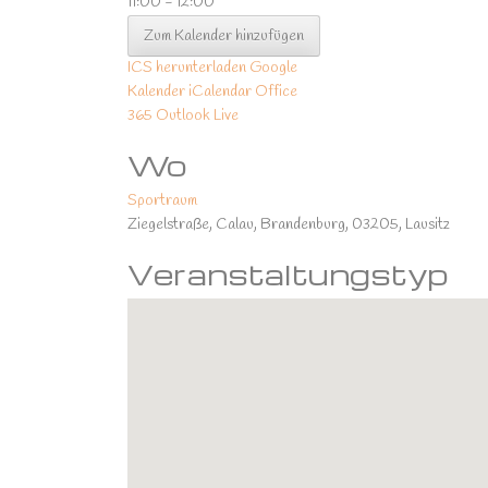
11:00 - 12:00
Zum Kalender hinzufügen
ICS herunterladen
Google
Kalender
iCalendar
Office
365
Outlook Live
Wo
Sportraum
Ziegelstraße, Calau, Brandenburg, 03205, Lausitz
Veranstaltungstyp