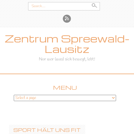
Search
for:
Zentrum Spreewald-
Lausitz
Nur wer (was) sich bewegt, lebt!
MENU
SKIP
TO
CONTENT
SPORT HÄLT UNS FIT