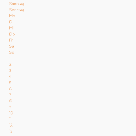
Samstag
Sonntag
Mo
Di
Mi
Do
Fr
Sa
So
1
2
3
4
5
6
7
8
9
10
11
12
13