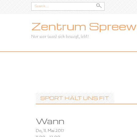
Search
for:
Zentrum Spreewa
Nur wer (was) sich bewegt, lebt!
SKIP
TO
CONTENT
SPORT HÄLT UNS FIT
Wann
Do, 11. Mai 2017