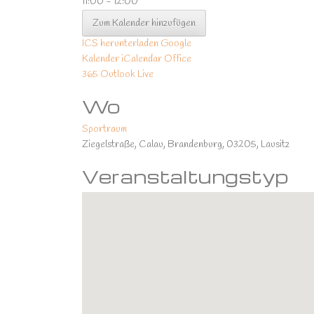
11:00 - 12:00
Zum Kalender hinzufügen
ICS herunterladen
Google
Kalender
iCalendar
Office
365
Outlook Live
Wo
Sportraum
Ziegelstraße, Calau, Brandenburg, 03205, Lausitz
Veranstaltungstyp