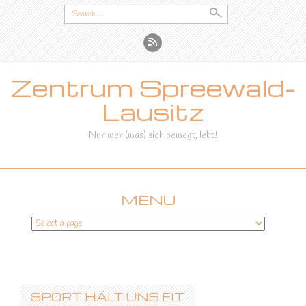
Search
for:
Zentrum Spreewald-
Lausitz
Nur wer (was) sich bewegt, lebt!
MENU
SKIP
TO
CONTENT
SPORT HÄLT UNS FIT