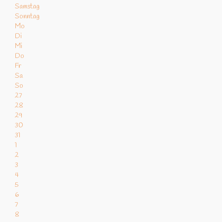
Samstag
Sonntag
Mo
Di
Mi
Do
Fr
Sa
So
27
28
29
30
31
1
2
3
4
5
6
7
8