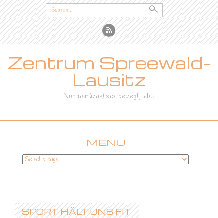
Search
for:
Zentrum Spreewald-
Lausitz
Nur wer (was) sich bewegt, lebt!
MENU
SKIP
TO
CONTENT
SPORT HÄLT UNS FIT