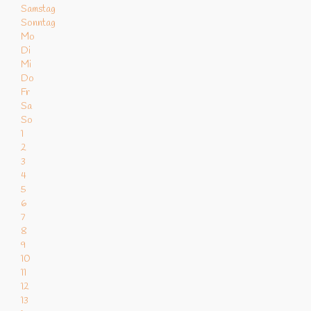
Samstag
Sonntag
Mo
Di
Mi
Do
Fr
Sa
So
1
2
3
4
5
6
7
8
9
10
11
12
13