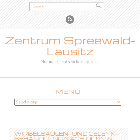
Search
for:
Zentrum Spreewald-
Lausitz
Nur wer (was) sich bewegt, lebt!
MENU
SKIP
TO
CONTENT
WIRBELSÄULEN- UND GELENK-
BEHANDLUNG NACH DORN &